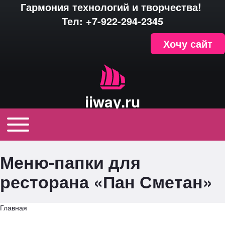
Гармония технологий и творчества!
Skip to header
Тел: +7-922-294-2345
Хочу сайт
iiway.ru
Toggle main menu
Main navigation
Меню-папки для
ресторана «Пан Сметан»
Главная
Строка навигации