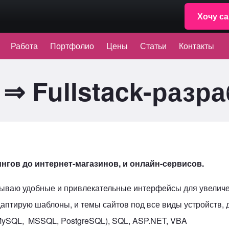
Хочу са
Работа
Портфолио
Цены
Статьи
Контакты
⇒ Fullstack-разра
ингов до интернет-магазинов, и онлайн-сервисов.
тываю удобные и привлекательные интерфейсы для увеличе
адаптирую шаблоны, и темы сайтов под все виды устройств
 (MySQL, MSSQL, PostgreSQL), SQL, ASP.NET, VBA