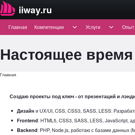
Skip to header
iiway.ru
Главная
Компетенции
Компетенции подменю
Услуги
Услуги подменю
Опыт
Main navigation
Настоящее время 
Главная
Строка навигации
Создаю проекты под ключ - от презентаций и лэнд
Дизайн
и UX/UI, CSS, CSS3, SASS, LESS: Разраба
Frontend
: HTML5, CSS3, SASS, LESS, JavaScript, 
Backend
: PHP, Node.js, работаю с базами данных